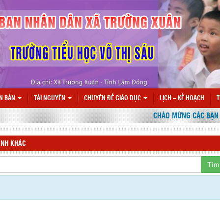
N BẢN
TÀI NGUYÊN
CHUYÊN ĐỀ GIÁO DỤC
LỊCH – KẾ HOẠCH
T
CHÀO MỪNG CÁC BẠN ĐẾN
ÍNH KHÁC
Tìm