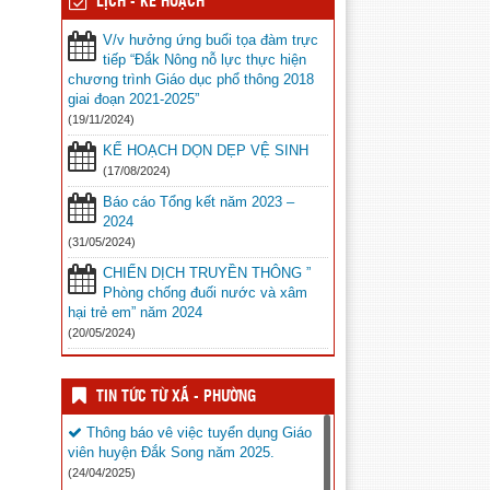
LỊCH - KẾ HOẠCH
V/v hưởng ứng buổi tọa đàm trực
tiếp “Đắk Nông nỗ lực thực hiện
chương trình Giáo dục phổ thông 2018
giai đoạn 2021-2025”
(19/11/2024)
KẾ HOẠCH DỌN DẸP VỆ SINH
(17/08/2024)
Báo cáo Tổng kết năm 2023 –
2024
(31/05/2024)
CHIẾN DỊCH TRUYỀN THÔNG ”
Phòng chống đuối nước và xâm
hại trẻ em” năm 2024
(20/05/2024)
TIN TỨC TỪ XÃ - PHƯỜNG
Thông báo vê việc tuyển dụng Giáo
viên huyện Đắk Song năm 2025.
(24/04/2025)