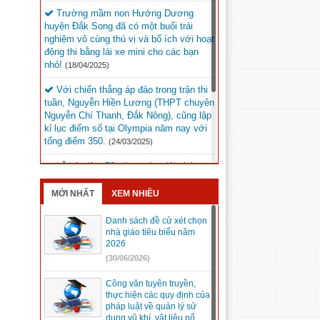
Trường mầm non Hướng Dương
huyện Đắk Song đã có một buổi trải
nghiệm vô cùng thú vị và bổ ích với hoạt
động thi bằng lái xe mini cho các bạn
nhỏ!
(18/04/2025)
Với chiến thắng áp đảo trong trận thi
tuần, Nguyễn Hiền Lương (THPT chuyên
Nguyễn Chí Thanh, Đắk Nông), cũng lập
kỉ lục điểm số tại Olympia năm nay với
tổng điểm 350.
(24/03/2025)
Lễ kỷ niệm 50 năm ngày giải phóng
Đức Lập dự kiến sẽ diễn ra vào lúc 20h
ngày 9/3/2025 tại Quảng trường Đắk Mil.
MỚI NHẤT
XEM NHIỀU
(05/03/2025)
Danh sách đề cử xét chọn
Kỳ thi chọn học sinh giỏi trung học cơ
nhà giáo tiêu biểu năm
sở cấp tỉnh, năm học 2024 – 2025 tại
2026
Hội đồng thi Đắk Song.
(05/03/2025)
(30/06/2026)
Công văn tuyên truyền,
thực hiện các quy định của
pháp luật về quản lý sử
dụng vũ khí, vật liệu nổ,