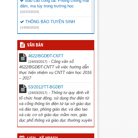
Báo cáo công tác Phòng chống mại
dâm, ma túy trong trường học
(02/10/2024)
THÔNG BÁO TUYỂN SINH
(14/06/2024)
Báo cáo chọn sách giáo khoa
(23/05/2024)
VĂN BẢN
CHIẾN DỊCH TRUYỀN THÔNG ”
4622/BGDĐT-CNTT
Phòng chống đuối nước và xâm hại trẻ
-
Công văn số
(24/03/2017)
em” năm 2024
(20/05/2024)
4622/BGDĐT-CNTT về việc hướng dẫn
thực hiện nhiệm vụ CNTT năm học 2016
Thông báo chương trình văn nghệ
– 2017
(16/11/2023)
53/2012/TT-BGDĐT
Công văn đi tập huấn Thể dục
-
Thông tư quy định về
(24/03/2017)
(12/10/2023)
tổ chức hoạt động, sử dụng thư điện tử
và cổng thông tin điện tử tại sở giáo dục
và đào tạo, phòng giáo dục và đào tạo
và các cơ sở giáo dục mầm non, giáo
dục phổ thông và giáo dục thường xuyên