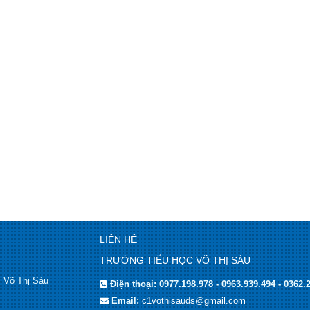
LIÊN HỆ
TRƯỜNG TIỂU HỌC VÕ THỊ SÁU
c Võ Thị Sáu
Điện thoại:
0977.198.978 - 0963.939.494 - 0362.
Email:
c1vothisauds@gmail.com