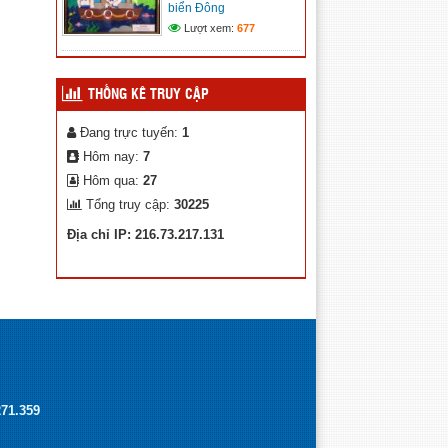
biển Đông
Kế hoạch chuyển đổi số xã
Lượt xem:
677
Trường Xuân
(12/11/2025)
THỐNG KÊ TRUY CẬP
Đang trực tuyến:
1
Hôm nay:
7
Hôm qua:
27
Tổng truy cập:
30225
Địa chỉ IP: 216.73.217.131
271.359