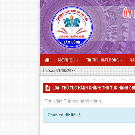
GIỚI THIỆU
TIN TỨC HOẠT ĐỘNG
VĂ
Thứ sáu, 07/08/2026
LOẠI THỦ TỤC HÀNH CHÍNH: THỦ TỤC HÀNH CH
Chưa có dữ liệu !