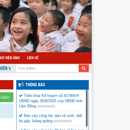
HƯ VIỆN ẢNH
LIÊN HỆ
 VỚI WEBSITE TRƯỜNG TIỂU HỌC VÕ THỊ SÁU
THÔNG BÁO
Triển khai Kế hoạch số 4178/KH-
 kiếm
UBND ngày 26/9/2025 của UBND tỉnh
Lâm Đồng
(23/10/2025)
Báo cáo công tác dọn vệ sinh, diệt
bọ gậy, loăng quăng
(02/10/2024)