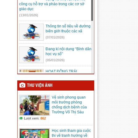
công cụ hỗ trợ và pháo trong các cơ sở
giáo dục
(13/01/2026)
Thông tin số liệu về đường
biên giới thuộc các xã
(07/01/2026)
Đang kí nội dung “Bình dân
học vụ số”
(05/01/2026)
HOẠT ĐỘNG TRẢI
NGHIỆM “ĐẾN VỚI ĐỊA CHỈ
ĐỎ”
THƯ VIỆN ẢNH
(23/12/2025)
Vệ sinh phong quan
Mic không dây, những điều
môi trường phòng
cần biết
chống dịch bệnh của
(08/12/2025)
Trường Võ Thị Sáu
Lượt xem:
862
Kế hoạch Hội khỏe Phù
đổng tỉnh Lâm Đồng lần I
Học sinh tham gia cuộc
(08/12/2025)
thi vẽ tranh hướng về