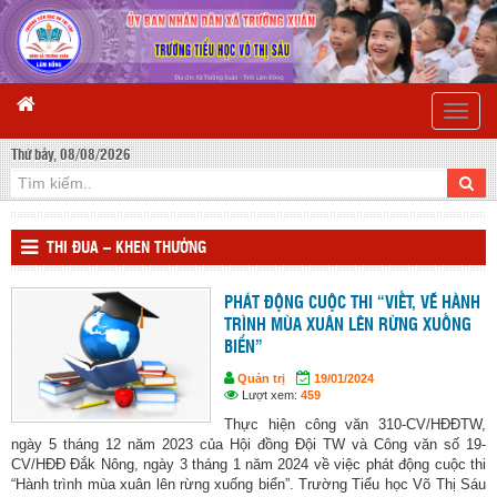
Toggle
naviga
Thứ bảy, 08/08/2026
THI ĐUA – KHEN THƯỞNG
PHÁT ĐỘNG CUỘC THI “VIẾT, VẼ HÀNH
TRÌNH MÙA XUÂN LÊN RỪNG XUỐNG
BIỂN”
Quản trị
19/01/2024
Lượt xem:
459
Thực hiện công văn 310-CV/HĐĐTW,
ngày 5 tháng 12 năm 2023 của Hội đồng Đội TW và Công văn số 19-
CV/HĐĐ Đắk Nông, ngày 3 tháng 1 năm 2024 về việc phát động cuộc thi
“Hành trình mùa xuân lên rừng xuống biển”. Trường Tiểu học Võ Thị Sáu