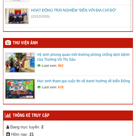
HOẠT ĐỘNG TRẢI NGHIỆM “ĐẾN VỚI ĐỊA CHỈ ĐỎ”
(23/12/2025)
Mic không dây, những điều cần biết
(08/12/2025)
THƯ VIỆN ẢNH
Vệ sinh phong quan môi trường phòng chống dịch bệnh
Kế hoạch Hội khỏe Phù đổng tỉnh Lâm Đồng lần I
của Trường Võ Thị Sáu
(08/12/2025)
Lượt xem:
862
Kế hoạch chuyển đổi số xã Trường Xuân
Học sinh tham gia cuộc thi vẽ tranh hướng về biển Đông
(12/11/2025)
Lượt xem:
678
THỐNG KÊ TRUY CẬP
Đang trực tuyến:
2
Hôm nay:
21