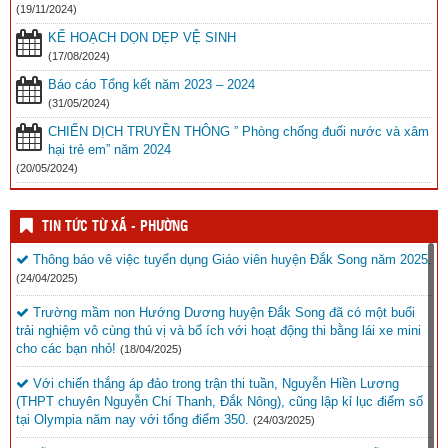
(19/11/2024)
KẾ HOẠCH DỌN DẸP VỆ SINH
(17/08/2024)
Báo cáo Tổng kết năm 2023 – 2024
(31/05/2024)
CHIẾN DỊCH TRUYỀN THÔNG ” Phòng chống đuối nước và xâm
hại trẻ em” năm 2024
(20/05/2024)
TIN TỨC TỪ XÃ - PHƯỜNG
Thông báo vê việc tuyển dụng Giáo viên huyện Đắk Song năm 2025.
(24/04/2025)
Trường mầm non Hướng Dương huyện Đắk Song đã có một buổi
trải nghiệm vô cùng thú vị và bổ ích với hoạt động thi bằng lái xe mini
cho các bạn nhỏ!
(18/04/2025)
Với chiến thắng áp đảo trong trận thi tuần, Nguyễn Hiền Lương
(THPT chuyên Nguyễn Chí Thanh, Đắk Nông), cũng lập kỉ lục điểm số
tại Olympia năm nay với tổng điểm 350.
(24/03/2025)