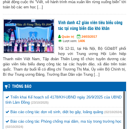
phát động cuộc thi “Viết, vẽ hành trình mùa xuân lên rừng xuống biển” tới
toàn bộ các em học [...]
Vinh danh 42 giáo viên tiêu biểu công
tác tại vùng biển đảo khó khăn
Quản trị
24/03/2017
Lượt xem:
1406
Tối 12-11, tại Hà Nội, Bộ GD&ĐT phối
hợp với Trung ương Hội Liên hiệp
Thanh niên Việt Nam, Tập đoàn Thiên Long tổ chức tuyên dương các
giáo viên tiêu biểu đang công tác tại các huyện đảo, xã đảo trên toàn
quốc. Tham dự buổi lễ có đồng chí Trương Thị Mai, Ủy viên Bộ Chính trị,
Bí thư Trung ương Đảng, Trưởng Ban Dân vận Trung [...]
THÔNG BÁO
Triển khai Kế hoạch số 4178/KH-UBND ngày 26/9/2025 của UBND
tỉnh Lâm Đồng
(23/10/2025)
Báo cáo công tác dọn vệ sinh, diệt bọ gậy, loăng quăng
(02/10/2024)
Báo cáo công tác Phòng chống mại dâm, ma túy trong trường học
(02/10/2024)