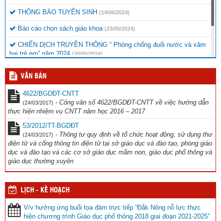
THÔNG BÁO TUYỂN SINH
(14/06/2024)
Báo cáo chọn sách giáo khoa
(23/05/2024)
CHIẾN DỊCH TRUYỀN THÔNG ” Phòng chống đuối nước và xâm
hại trẻ em” năm 2024
(20/05/2024)
Thông báo chương trình văn nghệ
(16/11/2023)
VĂN BẢN
Công văn đi tập huấn Thể dục
(12/10/2023)
4622/BGDĐT-CNTT
-
Công văn số 4622/BGDĐT-CNTT về việc hướng dẫn
(24/03/2017)
thực hiện nhiệm vụ CNTT năm học 2016 – 2017
53/2012/TT-BGDĐT
-
Thông tư quy định về tổ chức hoạt động, sử dụng thư
(24/03/2017)
điện tử và cổng thông tin điện tử tại sở giáo dục và đào tạo, phòng giáo
dục và đào tạo và các cơ sở giáo dục mầm non, giáo dục phổ thông và
giáo dục thường xuyên
LỊCH - KẾ HOẠCH
V/v hưởng ứng buổi tọa đàm trực tiếp “Đắk Nông nỗ lực thực
hiện chương trình Giáo dục phổ thông 2018 giai đoạn 2021-2025”