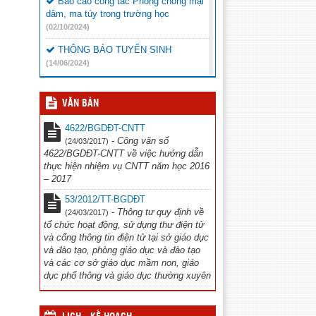
Báo cáo công tác Phòng chống mại
dâm, ma túy trong trường học
(02/10/2024)
THÔNG BÁO TUYỂN SINH
(14/06/2024)
Báo cáo chọn sách giáo khoa
(23/05/2024)
VĂN BẢN
CHIẾN DỊCH TRUYỀN THÔNG ”
4622/BGDĐT-CNTT
Phòng chống đuối nước và xâm hại trẻ
-
Công văn số
(24/03/2017)
em” năm 2024
(20/05/2024)
4622/BGDĐT-CNTT về việc hướng dẫn
thực hiện nhiệm vụ CNTT năm học 2016
Thông báo chương trình văn nghệ
– 2017
(16/11/2023)
53/2012/TT-BGDĐT
Công văn đi tập huấn Thể dục
-
Thông tư quy định về
(24/03/2017)
(12/10/2023)
tổ chức hoạt động, sử dụng thư điện tử
và cổng thông tin điện tử tại sở giáo dục
và đào tạo, phòng giáo dục và đào tạo
và các cơ sở giáo dục mầm non, giáo
dục phổ thông và giáo dục thường xuyên