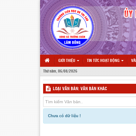
GIỚI THIỆU
TIN TỨC HOẠT ĐỘNG
VĂ
Thứ năm, 06/08/2026
LOẠI VĂN BẢN: VĂN BẢN KHÁC
Chưa có dữ liệu !