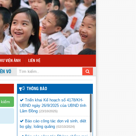
HƯ VIỆN ẢNH
LIÊN HỆ
VỚI WEBSITE TRƯỜNG TIỂU HỌC VÕ THỊ SÁU
THÔNG BÁO
Triển khai Kế hoạch số 4178/KH-
 kiếm
UBND ngày 26/9/2025 của UBND tỉnh
Lâm Đồng
(23/10/2025)
Báo cáo công tác dọn vệ sinh, diệt
bọ gậy, loăng quăng
(02/10/2024)