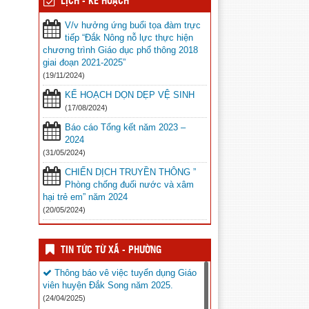
LỊCH - KẾ HOẠCH
V/v hưởng ứng buổi tọa đàm trực
tiếp “Đắk Nông nỗ lực thực hiện
chương trình Giáo dục phổ thông 2018
giai đoạn 2021-2025”
(19/11/2024)
KẾ HOẠCH DỌN DẸP VỆ SINH
(17/08/2024)
Báo cáo Tổng kết năm 2023 –
2024
(31/05/2024)
CHIẾN DỊCH TRUYỀN THÔNG ”
Phòng chống đuối nước và xâm
hại trẻ em” năm 2024
(20/05/2024)
TIN TỨC TỪ XÃ - PHƯỜNG
Thông báo vê việc tuyển dụng Giáo
viên huyện Đắk Song năm 2025.
(24/04/2025)