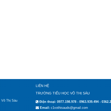
LIÊN HỆ
TRƯỜNG TIỂU HỌC VÕ THỊ SÁU
c Võ Thị Sáu
Điện thoại:
0977.198.978 - 0963.939.494 - 0362.
Email:
c1vothisauds@gmail.com