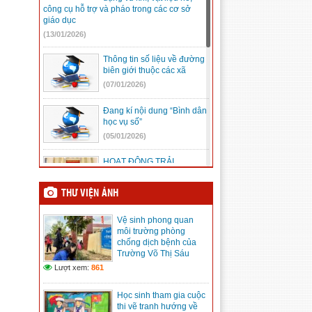
công cụ hỗ trợ và pháo trong các cơ sở
giáo dục
(13/01/2026)
Thông tin số liệu về đường
biên giới thuộc các xã
(07/01/2026)
Đang kí nội dung “Bình dân
học vụ số”
(05/01/2026)
HOẠT ĐỘNG TRẢI
NGHIỆM “ĐẾN VỚI ĐỊA CHỈ
ĐỎ”
THƯ VIỆN ẢNH
(23/12/2025)
Vệ sinh phong quan
Mic không dây, những điều
môi trường phòng
cần biết
chống dịch bệnh của
(08/12/2025)
Trường Võ Thị Sáu
Lượt xem:
861
Kế hoạch Hội khỏe Phù
đổng tỉnh Lâm Đồng lần I
Học sinh tham gia cuộc
(08/12/2025)
thi vẽ tranh hướng về