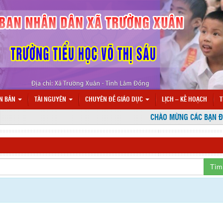
N BẢN
TÀI NGUYÊN
CHUYÊN ĐỀ GIÁO DỤC
LỊCH – KẾ HOẠCH
T
CHÀO MỪNG CÁC BẠN ĐẾN 
Tìm