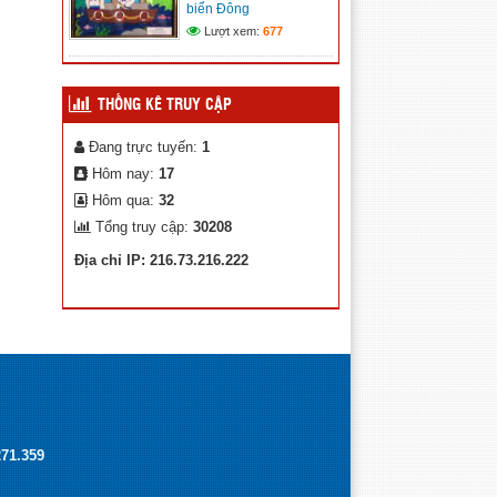
biển Đông
Kế hoạch chuyển đổi số xã
Lượt xem:
677
Trường Xuân
(12/11/2025)
THỐNG KÊ TRUY CẬP
Đang trực tuyến:
1
Hôm nay:
17
Hôm qua:
32
Tổng truy cập:
30208
Địa chỉ IP: 216.73.216.222
271.359