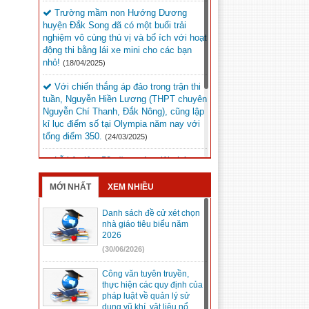
Trường mầm non Hướng Dương
huyện Đắk Song đã có một buổi trải
nghiệm vô cùng thú vị và bổ ích với hoạt
động thi bằng lái xe mini cho các bạn
nhỏ!
(18/04/2025)
Với chiến thắng áp đảo trong trận thi
tuần, Nguyễn Hiền Lương (THPT chuyên
Nguyễn Chí Thanh, Đắk Nông), cũng lập
kỉ lục điểm số tại Olympia năm nay với
tổng điểm 350.
(24/03/2025)
Lễ kỷ niệm 50 năm ngày giải phóng
Đức Lập dự kiến sẽ diễn ra vào lúc 20h
ngày 9/3/2025 tại Quảng trường Đắk Mil.
MỚI NHẤT
XEM NHIỀU
(05/03/2025)
Danh sách đề cử xét chọn
Kỳ thi chọn học sinh giỏi trung học cơ
nhà giáo tiêu biểu năm
sở cấp tỉnh, năm học 2024 – 2025 tại
2026
Hội đồng thi Đắk Song.
(05/03/2025)
(30/06/2026)
Công văn tuyên truyền,
thực hiện các quy định của
pháp luật về quản lý sử
dụng vũ khí, vật liệu nổ,