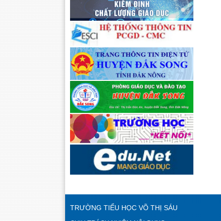
TRƯỜNG TIỂU HỌC VÕ THỊ SÁU