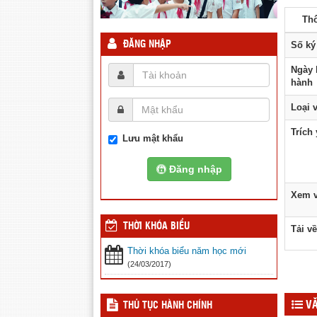
Thô
Số ký
ĐĂNG NHẬP
Ngày 
hành
Loại 
Trích
Lưu mật khẩu
Đăng nhập
Xem v
THỜI KHÓA BIỂU
Tải về
Thời khóa biểu năm học mới
(24/03/2017)
VĂ
THỦ TỤC HÀNH CHÍNH