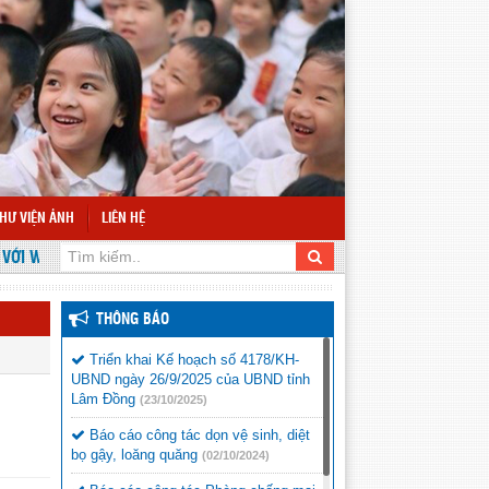
HƯ VIỆN ẢNH
LIÊN HỆ
 WEBSITE TRƯỜNG TIỂU HỌC VÕ THỊ SÁU
THÔNG BÁO
Triển khai Kế hoạch số 4178/KH-
UBND ngày 26/9/2025 của UBND tỉnh
Lâm Đồng
(23/10/2025)
Báo cáo công tác dọn vệ sinh, diệt
bọ gậy, loăng quăng
(02/10/2024)