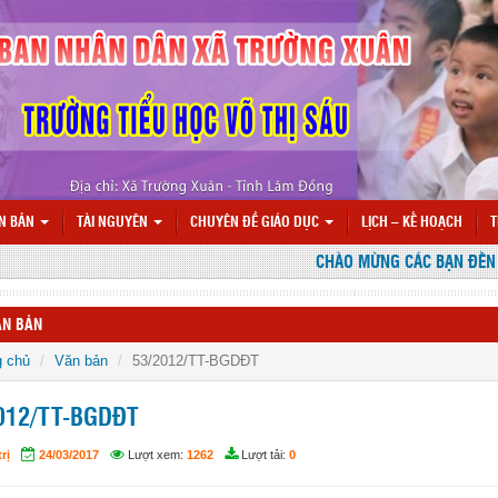
N BẢN
TÀI NGUYÊN
CHUYÊN ĐỀ GIÁO DỤC
LỊCH – KẾ HOẠCH
T
CHÀO MỪNG CÁC BẠN ĐẾN VỚI
ĂN BẢN
g chủ
Văn bản
53/2012/TT-BGDĐT
012/TT-BGDĐT
rị
24/03/2017
Lượt xem:
1262
Lượt tải:
0