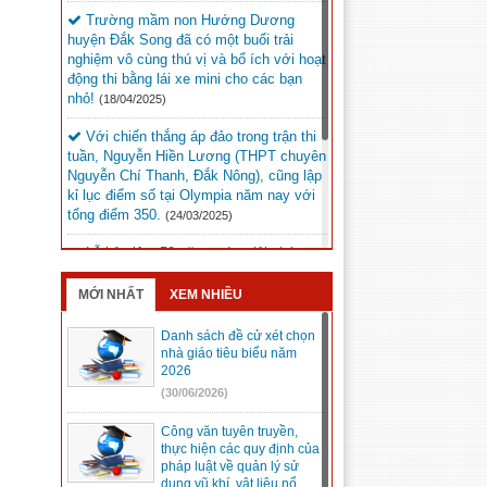
Trường mầm non Hướng Dương
huyện Đắk Song đã có một buổi trải
nghiệm vô cùng thú vị và bổ ích với hoạt
động thi bằng lái xe mini cho các bạn
nhỏ!
(18/04/2025)
Với chiến thắng áp đảo trong trận thi
tuần, Nguyễn Hiền Lương (THPT chuyên
Nguyễn Chí Thanh, Đắk Nông), cũng lập
kỉ lục điểm số tại Olympia năm nay với
tổng điểm 350.
(24/03/2025)
Lễ kỷ niệm 50 năm ngày giải phóng
Đức Lập dự kiến sẽ diễn ra vào lúc 20h
ngày 9/3/2025 tại Quảng trường Đắk Mil.
MỚI NHẤT
XEM NHIỀU
(05/03/2025)
Danh sách đề cử xét chọn
Kỳ thi chọn học sinh giỏi trung học cơ
nhà giáo tiêu biểu năm
sở cấp tỉnh, năm học 2024 – 2025 tại
2026
Hội đồng thi Đắk Song.
(05/03/2025)
(30/06/2026)
Công văn tuyên truyền,
thực hiện các quy định của
pháp luật về quản lý sử
dụng vũ khí, vật liệu nổ,