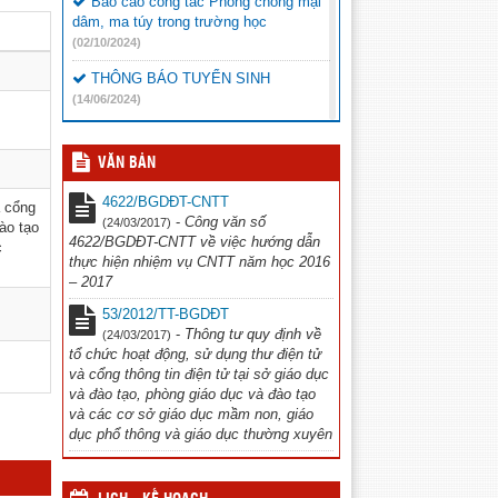
Báo cáo công tác Phòng chống mại
dâm, ma túy trong trường học
(02/10/2024)
THÔNG BÁO TUYỂN SINH
(14/06/2024)
Báo cáo chọn sách giáo khoa
(23/05/2024)
VĂN BẢN
CHIẾN DỊCH TRUYỀN THÔNG ”
4622/BGDĐT-CNTT
à cổng
Phòng chống đuối nước và xâm hại trẻ
-
Công văn số
(24/03/2017)
đào tạo
em” năm 2024
(20/05/2024)
4622/BGDĐT-CNTT về việc hướng dẫn
c
thực hiện nhiệm vụ CNTT năm học 2016
Thông báo chương trình văn nghệ
– 2017
(16/11/2023)
53/2012/TT-BGDĐT
Công văn đi tập huấn Thể dục
-
Thông tư quy định về
(24/03/2017)
(12/10/2023)
tổ chức hoạt động, sử dụng thư điện tử
và cổng thông tin điện tử tại sở giáo dục
và đào tạo, phòng giáo dục và đào tạo
và các cơ sở giáo dục mầm non, giáo
dục phổ thông và giáo dục thường xuyên