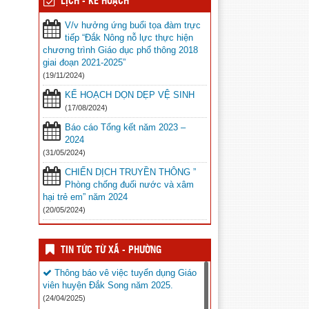
LỊCH - KẾ HOẠCH
V/v hưởng ứng buổi tọa đàm trực
tiếp “Đắk Nông nỗ lực thực hiện
chương trình Giáo dục phổ thông 2018
giai đoạn 2021-2025”
(19/11/2024)
KẾ HOẠCH DỌN DẸP VỆ SINH
(17/08/2024)
Báo cáo Tổng kết năm 2023 –
2024
(31/05/2024)
CHIẾN DỊCH TRUYỀN THÔNG ”
Phòng chống đuối nước và xâm
hại trẻ em” năm 2024
(20/05/2024)
TIN TỨC TỪ XÃ - PHƯỜNG
Thông báo vê việc tuyển dụng Giáo
viên huyện Đắk Song năm 2025.
(24/04/2025)