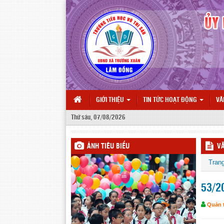
GIỚI THIỆU
TIN TỨC HOẠT ĐỘNG
VĂ
Thứ sáu, 07/08/2026
ẢNH TIÊU BIỂU
V
Tran
53/2
Quản t