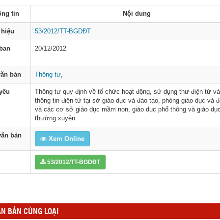
ng tin
Nội dung
 hiệu
53/2012/TT-BGDĐT
ban
20/12/2012
văn bản
Thông tư
,
 yếu
Thông tư quy định về tổ chức hoạt động, sử dụng thư điện tử v
thông tin điện tử tại sở giáo dục và đào tạo, phòng giáo dục và 
và các cơ sở giáo dục mầm non, giáo dục phổ thông và giáo dụ
thường xuyên
ăn bản
Xem Online
53/2012/TT-BGDĐT
N BẢN CÙNG LOẠI