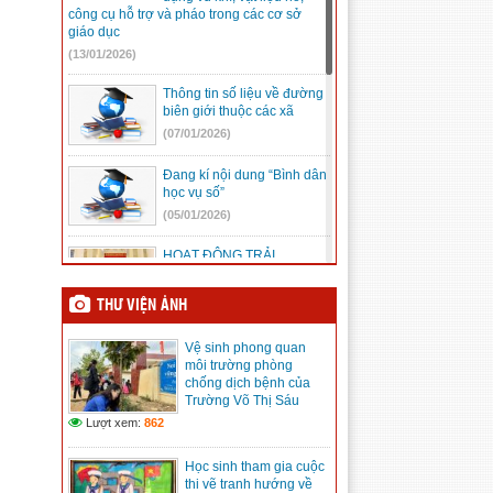
công cụ hỗ trợ và pháo trong các cơ sở
giáo dục
(13/01/2026)
Thông tin số liệu về đường
biên giới thuộc các xã
(07/01/2026)
Đang kí nội dung “Bình dân
học vụ số”
(05/01/2026)
HOẠT ĐỘNG TRẢI
NGHIỆM “ĐẾN VỚI ĐỊA CHỈ
ĐỎ”
THƯ VIỆN ẢNH
(23/12/2025)
Vệ sinh phong quan
Mic không dây, những điều
môi trường phòng
cần biết
chống dịch bệnh của
(08/12/2025)
Trường Võ Thị Sáu
Lượt xem:
862
Kế hoạch Hội khỏe Phù
đổng tỉnh Lâm Đồng lần I
Học sinh tham gia cuộc
(08/12/2025)
thi vẽ tranh hướng về