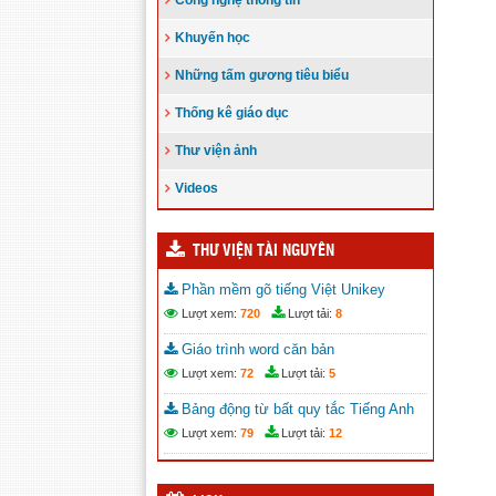
Công nghệ thông tin
Khuyến học
Những tấm gương tiêu biểu
Thống kê giáo dục
Thư viện ảnh
Videos
THƯ VIỆN TÀI NGUYÊN
Phần mềm gõ tiếng Việt Unikey
Lượt xem:
720
Lượt tải:
8
Giáo trình word căn bản
Lượt xem:
72
Lượt tải:
5
Bảng động từ bất quy tắc Tiếng Anh
Lượt xem:
79
Lượt tải:
12