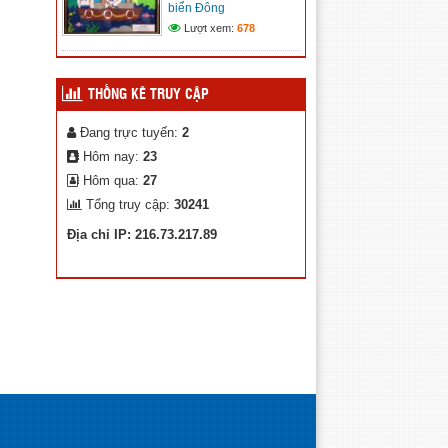
biển Đông
Kế hoạch chuyển đổi số xã
Lượt xem:
678
Trường Xuân
(12/11/2025)
THỐNG KÊ TRUY CẬP
Đang trực tuyến:
2
Hôm nay:
23
Hôm qua:
27
Tổng truy cập:
30241
Địa chỉ IP: 216.73.217.89