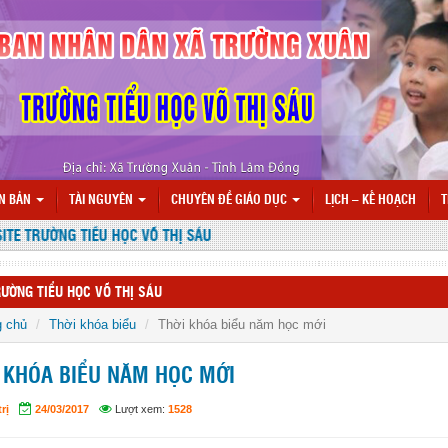
N BẢN
TÀI NGUYÊN
CHUYÊN ĐỀ GIÁO DỤC
LỊCH – KẾ HOẠCH
T
 TRƯỜNG TIỂU HỌC VÕ THỊ SÁU
ƯỜNG TIỂU HỌC VÕ THỊ SÁU
g chủ
Thời khóa biểu
Thời khóa biểu năm học mới
 KHÓA BIỂU NĂM HỌC MỚI
rị
24/03/2017
Lượt xem:
1528