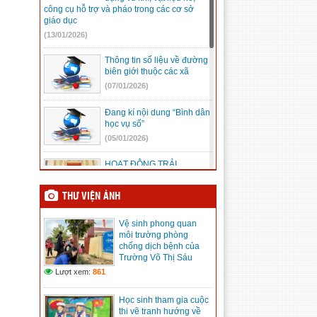
công cụ hỗ trợ và pháo trong các cơ sở
giáo dục
(13/01/2026)
Thông tin số liệu về đường
biên giới thuộc các xã
(07/01/2026)
Đang kí nội dung “Bình dân
học vụ số”
(05/01/2026)
HOẠT ĐỘNG TRẢI
NGHIỆM “ĐẾN VỚI ĐỊA CHỈ
ĐỎ”
THƯ VIỆN ẢNH
(23/12/2025)
Vệ sinh phong quan
Mic không dây, những điều
môi trường phòng
cần biết
chống dịch bệnh của
(08/12/2025)
Trường Võ Thị Sáu
Lượt xem:
861
Kế hoạch Hội khỏe Phù
đổng tỉnh Lâm Đồng lần I
Học sinh tham gia cuộc
(08/12/2025)
thi vẽ tranh hướng về