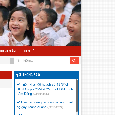
HƯ VIỆN ẢNH
LIÊN HỆ
THÔNG BÁO
Triển khai Kế hoạch số 4178/KH-
UBND ngày 26/9/2025 của UBND tỉnh
Lâm Đồng
(23/10/2025)
Báo cáo công tác dọn vệ sinh, diệt
bọ gậy, loăng quăng
(02/10/2024)