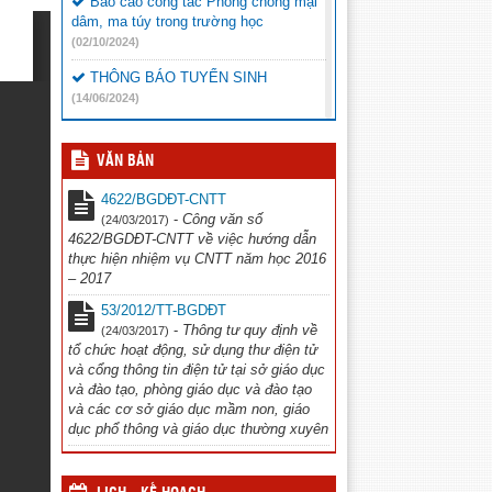
Báo cáo công tác Phòng chống mại
dâm, ma túy trong trường học
(02/10/2024)
THÔNG BÁO TUYỂN SINH
(14/06/2024)
Báo cáo chọn sách giáo khoa
(23/05/2024)
VĂN BẢN
CHIẾN DỊCH TRUYỀN THÔNG ”
4622/BGDĐT-CNTT
Phòng chống đuối nước và xâm hại trẻ
-
Công văn số
(24/03/2017)
em” năm 2024
(20/05/2024)
4622/BGDĐT-CNTT về việc hướng dẫn
thực hiện nhiệm vụ CNTT năm học 2016
Thông báo chương trình văn nghệ
– 2017
(16/11/2023)
53/2012/TT-BGDĐT
Công văn đi tập huấn Thể dục
-
Thông tư quy định về
(24/03/2017)
(12/10/2023)
tổ chức hoạt động, sử dụng thư điện tử
và cổng thông tin điện tử tại sở giáo dục
và đào tạo, phòng giáo dục và đào tạo
và các cơ sở giáo dục mầm non, giáo
dục phổ thông và giáo dục thường xuyên