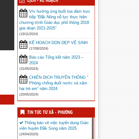
LỊCH - KẾ HOẠCH
V/v hưởng ứng buổi tọa đàm trực
tiếp “Đắk Nông nỗ lực thực hiện
chương trình Giáo dục phổ thông 2018
giai đoạn 2021-2025”
(19/11/2024)
KẾ HOẠCH DỌN DẸP VỆ SINH
(17/08/2024)
Báo cáo Tổng kết năm 2023 –
2024
(31/05/2024)
CHIẾN DỊCH TRUYỀN THÔNG ”
Phòng chống đuối nước và xâm
hại trẻ em” năm 2024
(20/05/2024)
TIN TỨC TỪ XÃ - PHƯỜNG
Thông báo vê việc tuyển dụng Giáo
viên huyện Đắk Song năm 2025.
(24/04/2025)