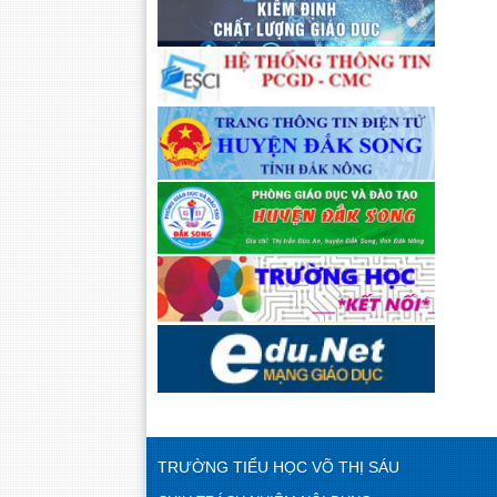
TRƯỜNG TIỂU HỌC VÕ THỊ SÁU