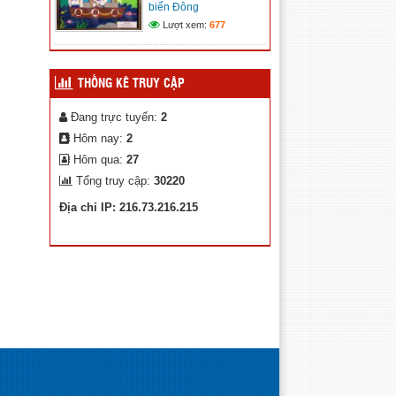
biển Đông
Kế hoạch chuyển đổi số xã
Lượt xem:
677
Trường Xuân
(12/11/2025)
THỐNG KÊ TRUY CẬP
Đang trực tuyến:
2
Hôm nay:
2
Hôm qua:
27
Tổng truy cập:
30220
Địa chỉ IP: 216.73.216.215