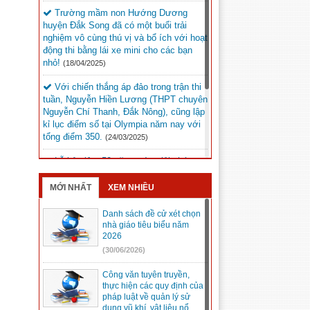
Trường mầm non Hướng Dương
huyện Đắk Song đã có một buổi trải
nghiệm vô cùng thú vị và bổ ích với hoạt
động thi bằng lái xe mini cho các bạn
nhỏ!
(18/04/2025)
Với chiến thắng áp đảo trong trận thi
tuần, Nguyễn Hiền Lương (THPT chuyên
Nguyễn Chí Thanh, Đắk Nông), cũng lập
kỉ lục điểm số tại Olympia năm nay với
tổng điểm 350.
(24/03/2025)
Lễ kỷ niệm 50 năm ngày giải phóng
Đức Lập dự kiến sẽ diễn ra vào lúc 20h
ngày 9/3/2025 tại Quảng trường Đắk Mil.
MỚI NHẤT
XEM NHIỀU
(05/03/2025)
Danh sách đề cử xét chọn
Kỳ thi chọn học sinh giỏi trung học cơ
nhà giáo tiêu biểu năm
sở cấp tỉnh, năm học 2024 – 2025 tại
2026
Hội đồng thi Đắk Song.
(05/03/2025)
(30/06/2026)
Công văn tuyên truyền,
thực hiện các quy định của
pháp luật về quản lý sử
dụng vũ khí, vật liệu nổ,