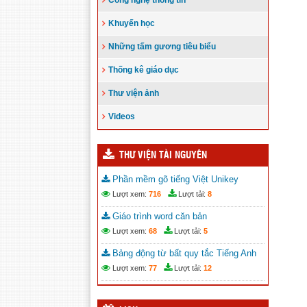
Công nghệ thông tin
Khuyến học
Những tấm gương tiêu biểu
Thống kê giáo dục
Thư viện ảnh
Videos
THƯ VIỆN TÀI NGUYÊN
Phần mềm gõ tiếng Việt Unikey
Lượt xem:
716
Lượt tải:
8
Giáo trình word căn bản
Lượt xem:
68
Lượt tải:
5
Bảng động từ bất quy tắc Tiếng Anh
Lượt xem:
77
Lượt tải:
12