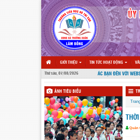
GIỚI THIỆU
TIN TỨC HOẠT ĐỘNG
VĂ
Thứ sáu, 07/08/2026
CHÀO MỪNG CÁC BẠN ĐẾN VỚI WEBSITE
ẢNH TIÊU BIỂU
TR
Tran
THỜI
Quản t