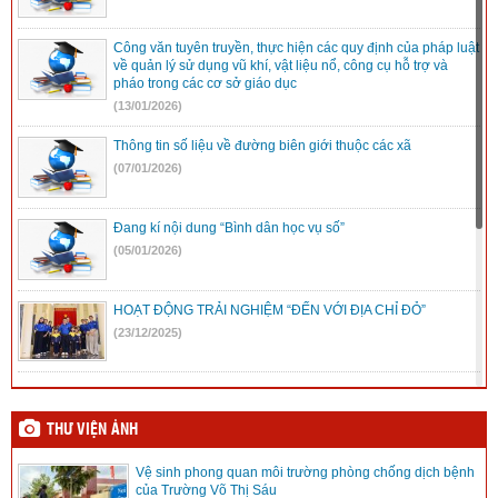
Công văn tuyên truyền, thực hiện các quy định của pháp luật
về quản lý sử dụng vũ khí, vật liệu nổ, công cụ hỗ trợ và
pháo trong các cơ sở giáo dục
(13/01/2026)
Thông tin số liệu về đường biên giới thuộc các xã
(07/01/2026)
Đang kí nội dung “Bình dân học vụ số”
(05/01/2026)
HOẠT ĐỘNG TRẢI NGHIỆM “ĐẾN VỚI ĐỊA CHỈ ĐỎ”
(23/12/2025)
Mic không dây, những điều cần biết
(08/12/2025)
THƯ VIỆN ẢNH
Vệ sinh phong quan môi trường phòng chống dịch bệnh
Kế hoạch Hội khỏe Phù đổng tỉnh Lâm Đồng lần I
của Trường Võ Thị Sáu
(08/12/2025)