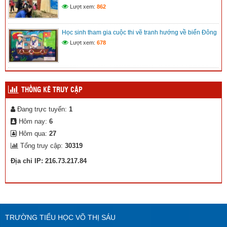
Lượt xem:
862
Kế hoạch chuyển đổi số xã Trường Xuân
Học sinh tham gia cuộc thi vẽ tranh hướng về biển Đông
(12/11/2025)
Lượt xem:
678
THỐNG KÊ TRUY CẬP
Đang trực tuyến:
1
Hôm nay:
6
Hôm qua:
27
Tổng truy cập:
30319
Địa chỉ IP: 216.73.217.84
TRƯỜNG TIỂU HỌC VÕ THỊ SÁU