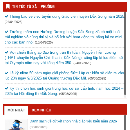
TIN TỨC TỪ XÃ - PHƯỜNG
Thông báo vê việc tuyển dụng Giáo viên huyện Đắk Song năm 2025.
(24/04/2025)
Trường mầm non Hướng Dương huyện Đắk Song đã có một buổi
trải nghiệm vô cùng thú vị và bổ ích với hoạt động thi bằng lái xe mini
cho các bạn nhỏ!
(18/04/2025)
Với chiến thắng áp đảo trong trận thi tuần, Nguyễn Hiền Lương
(THPT chuyên Nguyễn Chí Thanh, Đắk Nông), cũng lập kỉ lục điểm số
tại Olympia năm nay với tổng điểm 350.
(24/03/2025)
Lễ kỷ niệm 50 năm ngày giải phóng Đức Lập dự kiến sẽ diễn ra vào
lúc 20h ngày 9/3/2025 tại Quảng trường Đắk Mil.
(05/03/2025)
Kỳ thi chọn học sinh giỏi trung học cơ sở cấp tỉnh, năm học 2024 –
2025 tại Hội đồng thi Đắk Song.
(05/03/2025)
MỚI NHẤT
XEM NHIỀU
Danh sách đề cử xét chọn nhà giáo tiêu biểu năm 2026
(30/06/2026)