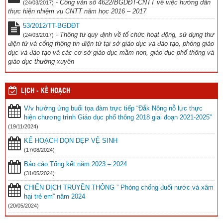
-
Công văn số 4622/BGDĐT-CNTT về việc hướng dẫn
(24/03/2017)
thực hiện nhiệm vụ CNTT năm học 2016 – 2017
53/2012/TT-BGDĐT
-
Thông tư quy định về tổ chức hoạt động, sử dụng thư
(24/03/2017)
điện tử và cổng thông tin điện tử tại sở giáo dục và đào tạo, phòng giáo
dục và đào tạo và các cơ sở giáo dục mầm non, giáo dục phổ thông và
giáo dục thường xuyên
LỊCH - KẾ HOẠCH
V/v hưởng ứng buổi tọa đàm trực tiếp “Đắk Nông nỗ lực thực
hiện chương trình Giáo dục phổ thông 2018 giai đoạn 2021-2025”
(19/11/2024)
KẾ HOẠCH DỌN DẸP VỆ SINH
(17/08/2024)
Báo cáo Tổng kết năm 2023 – 2024
(31/05/2024)
CHIẾN DỊCH TRUYỀN THÔNG ” Phòng chống đuối nước và xâm
hại trẻ em” năm 2024
(20/05/2024)