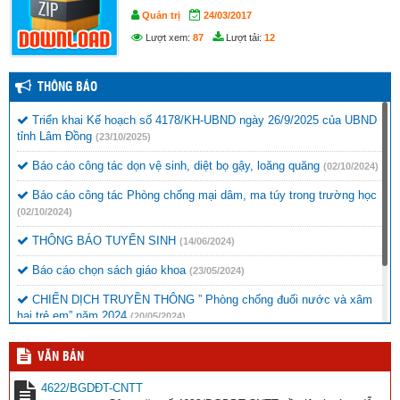
Quản trị
24/03/2017
Lượt xem:
87
Lượt tải:
12
THÔNG BÁO
Triển khai Kế hoạch số 4178/KH-UBND ngày 26/9/2025 của UBND
tỉnh Lâm Đồng
(23/10/2025)
Báo cáo công tác dọn vệ sinh, diệt bọ gậy, loăng quăng
(02/10/2024)
Báo cáo công tác Phòng chống mại dâm, ma túy trong trường học
(02/10/2024)
THÔNG BÁO TUYỂN SINH
(14/06/2024)
Báo cáo chọn sách giáo khoa
(23/05/2024)
CHIẾN DỊCH TRUYỀN THÔNG ” Phòng chống đuối nước và xâm
hại trẻ em” năm 2024
(20/05/2024)
Thông báo chương trình văn nghệ
(16/11/2023)
VĂN BẢN
Công văn đi tập huấn Thể dục
(12/10/2023)
4622/BGDĐT-CNTT