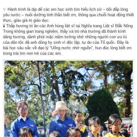
✨ Hành trình là dịp để các em học sinh tìm hiểu lịch sử – bồi đắp lòng
yêu nước – nuôi dưỡng tinh thần biết ơn, thông qua chuỗi hoạt động thiết
thực, giàu giá trị giáo dục:
🕯 Thắp hương tri ân các Anh hùng liệt sĩ tại Nghĩa trang Liệt sĩ Đắk Nông
Trong không gian trang nghiêm, thầy và trò nhà trường đã thành kính
dâng hương, dành phút mặc niệm tưởng nhớ những người con ưu tú
của dân tộc đã anh dũng hy sinh vì độc lập, tự do của Tổ quốc. Đây là
bài học sâu sắc về đạo lý “Uống nước nhớ nguồn”, hun đúc lòng biết ơn
trong trái tim non trẻ của các em.