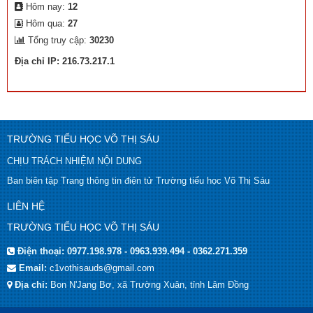
Hôm nay:
12
Hôm qua:
27
Tổng truy cập:
30230
Địa chỉ IP: 216.73.217.1
TRƯỜNG TIỂU HỌC VÕ THỊ SÁU
CHỊU TRÁCH NHIỆM NỘI DUNG
Ban biên tập Trang thông tin điện tử Trường tiểu học Võ Thị Sáu
LIÊN HỆ
TRƯỜNG TIỂU HỌC VÕ THỊ SÁU
Điện thoại:
0977.198.978 - 0963.939.494 - 0362.271.359
Email:
c1vothisauds@gmail.com
Địa chỉ:
Bon N'Jang Bơ, xã Trường Xuân, tỉnh Lâm Đồng