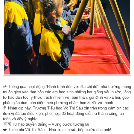
🌱 Thông qua hoạt động “Hành trình đến với địa chỉ đỏ”, nhà trường mong
muốn gieo vào tâm hồn các em học sinh những hạt giống yêu nước, lòng
tự hào dân tộc, ý thức trách nhiệm với bản thân, gia đình và xã hội, góp
phần giáo dục toàn diện theo phương châm học đi đôi với hành.
💐 Nhân dịp này, Trường Tiểu học Võ Thị Sáu xin trân trọng cảm ơn các
đơn vị đã tạo điều kiện, phối hợp để hoạt động diễn ra thành công, an
toàn và đầy ý nghĩa.
🇻🇳 Tự hào truyền thống – Vững bước tương lai
❤️ Thiếu nhi Võ Thị Sáu – Nhớ ơn lịch sử, tiếp bước cha anh!