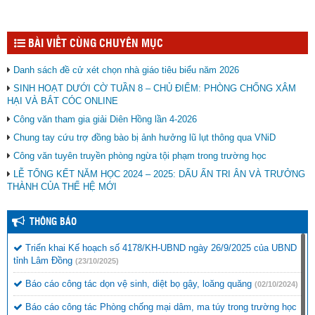
BÀI VIẾT CÙNG CHUYÊN MỤC
Danh sách đề cử xét chọn nhà giáo tiêu biểu năm 2026
SINH HOẠT DƯỚI CỜ TUẦN 8 – CHỦ ĐIỂM: PHÒNG CHỐNG XÂM
HẠI VÀ BẮT CÓC ONLINE
Công văn tham gia giải Diên Hồng lần 4-2026
Chung tay cứu trợ đồng bào bị ảnh hưởng lũ lụt thông qua VNiD
Công văn tuyên truyền phòng ngừa tội phạm trong trường học
LỄ TỔNG KẾT NĂM HỌC 2024 – 2025: DẤU ẤN TRI ÂN VÀ TRƯỞNG
THÀNH CỦA THẾ HỆ MỚI
THÔNG BÁO
Triển khai Kế hoạch số 4178/KH-UBND ngày 26/9/2025 của UBND
tỉnh Lâm Đồng
(23/10/2025)
Báo cáo công tác dọn vệ sinh, diệt bọ gậy, loăng quăng
(02/10/2024)
Báo cáo công tác Phòng chống mại dâm, ma túy trong trường học