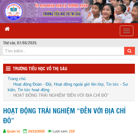
Toggle
naviga
Thứ sáu, 07/08/2026
TRƯỜNG TIỂU HỌC VÕ THỊ SÁU
Trang chủ
Hoạt động Đoàn - Đội
,
Hoạt động ngoài giờ lên lớp
,
Tin tức - Sự
kiện
,
Tin tức hoạt động
HOẠT ĐỘNG TRẢI NGHIỆM “ĐẾN VỚI ĐỊA CHỈ ĐỎ”
HOẠT ĐỘNG TRẢI NGHIỆM “ĐẾN VỚI ĐỊA CHỈ
ĐỎ”
Quản trị
23/12/2025
Lượt xem:
219