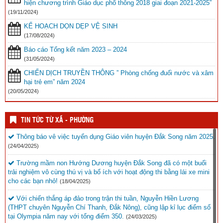
hiện chương trình Giáo dục phổ thông 2018 giai đoạn 2021-2025”
(19/11/2024)
KẾ HOẠCH DỌN DẸP VỆ SINH
(17/08/2024)
Báo cáo Tổng kết năm 2023 – 2024
(31/05/2024)
CHIẾN DỊCH TRUYỀN THÔNG ” Phòng chống đuối nước và xâm
hại trẻ em” năm 2024
(20/05/2024)
TIN TỨC TỪ XÃ - PHƯỜNG
Thông báo vê việc tuyển dụng Giáo viên huyện Đắk Song năm 2025.
(24/04/2025)
Trường mầm non Hướng Dương huyện Đắk Song đã có một buổi
trải nghiệm vô cùng thú vị và bổ ích với hoạt động thi bằng lái xe mini
cho các bạn nhỏ!
(18/04/2025)
Với chiến thắng áp đảo trong trận thi tuần, Nguyễn Hiền Lương
(THPT chuyên Nguyễn Chí Thanh, Đắk Nông), cũng lập kỉ lục điểm số
tại Olympia năm nay với tổng điểm 350.
(24/03/2025)