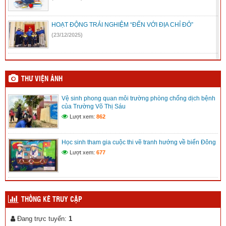
HOẠT ĐỘNG TRẢI NGHIỆM “ĐẾN VỚI ĐỊA CHỈ ĐỎ”
(23/12/2025)
Mic không dây, những điều cần biết
(08/12/2025)
THƯ VIỆN ẢNH
Vệ sinh phong quan môi trường phòng chống dịch bệnh
Kế hoạch Hội khỏe Phù đổng tỉnh Lâm Đồng lần I
của Trường Võ Thị Sáu
(08/12/2025)
Lượt xem:
862
Kế hoạch chuyển đổi số xã Trường Xuân
Học sinh tham gia cuộc thi vẽ tranh hướng về biển Đông
(12/11/2025)
Lượt xem:
677
THỐNG KÊ TRUY CẬP
Đang trực tuyến:
1