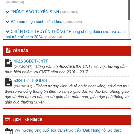
(02/10/2024)
THÔNG BÁO TUYỂN SINH
(14/06/2024)
Báo cáo chọn sách giáo khoa
(23/05/2024)
CHIẾN DỊCH TRUYỀN THÔNG ” Phòng chống đuối nước và xâm
hại trẻ em” năm 2024
(20/05/2024)
Thông báo chương trình văn nghệ
(16/11/2023)
VĂN BẢN
Công văn đi tập huấn Thể dục
(12/10/2023)
4622/BGDĐT-CNTT
-
Công văn số 4622/BGDĐT-CNTT về việc hướng dẫn
(24/03/2017)
thực hiện nhiệm vụ CNTT năm học 2016 – 2017
53/2012/TT-BGDĐT
-
Thông tư quy định về tổ chức hoạt động, sử dụng thư
(24/03/2017)
điện tử và cổng thông tin điện tử tại sở giáo dục và đào tạo, phòng giáo
dục và đào tạo và các cơ sở giáo dục mầm non, giáo dục phổ thông và
giáo dục thường xuyên
LỊCH - KẾ HOẠCH
V/v hưởng ứng buổi tọa đàm trực tiếp “Đắk Nông nỗ lực thực