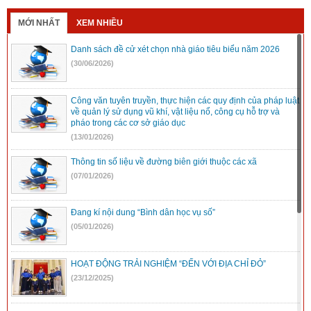
MỚI NHẤT
XEM NHIỀU
Danh sách đề cử xét chọn nhà giáo tiêu biểu năm 2026
(30/06/2026)
Công văn tuyên truyền, thực hiện các quy định của pháp luật
về quản lý sử dụng vũ khí, vật liệu nổ, công cụ hỗ trợ và
pháo trong các cơ sở giáo dục
(13/01/2026)
Thông tin số liệu về đường biên giới thuộc các xã
(07/01/2026)
Đang kí nội dung “Bình dân học vụ số”
(05/01/2026)
HOẠT ĐỘNG TRẢI NGHIỆM “ĐẾN VỚI ĐỊA CHỈ ĐỎ”
(23/12/2025)