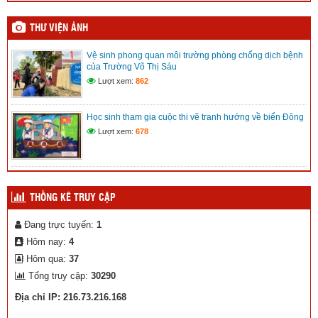
Mic không dây, những điều cần biết
(08/12/2025)
THƯ VIỆN ẢNH
Vệ sinh phong quan môi trường phòng chống dịch bệnh
Kế hoạch Hội khỏe Phù đổng tỉnh Lâm Đồng lần I
của Trường Võ Thị Sáu
(08/12/2025)
Lượt xem:
862
Kế hoạch chuyển đổi số xã Trường Xuân
Học sinh tham gia cuộc thi vẽ tranh hướng về biển Đông
(12/11/2025)
Lượt xem:
678
THỐNG KÊ TRUY CẬP
Đang trực tuyến:
1
Hôm nay:
4
Hôm qua:
37
Tổng truy cập:
30290
Địa chỉ IP: 216.73.216.168