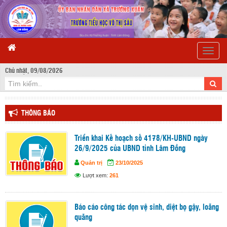
Toggle
naviga
Chủ nhật, 09/08/2026
THÔNG BÁO
Triển khai Kế hoạch số 4178/KH-UBND ngày
26/9/2025 của UBND tỉnh Lâm Đồng
Quản trị
23/10/2025
Lượt xem:
261
Báo cáo công tác dọn vệ sinh, diệt bọ gậy, loăng
quăng