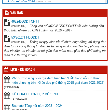
hại trẻ em” năm 2024
(20/05/2024)
Thông báo chương trình văn nghệ
(16/11/2023)
VĂN BẢN
Công văn đi tập huấn Thể dục
(12/10/2023)
4622/BGDĐT-CNTT
-
Công văn số 4622/BGDĐT-CNTT về việc hướng dẫn
(24/03/2017)
thực hiện nhiệm vụ CNTT năm học 2016 – 2017
53/2012/TT-BGDĐT
-
Thông tư quy định về tổ chức hoạt động, sử dụng thư
(24/03/2017)
điện tử và cổng thông tin điện tử tại sở giáo dục và đào tạo, phòng giáo
dục và đào tạo và các cơ sở giáo dục mầm non, giáo dục phổ thông và
giáo dục thường xuyên
LỊCH - KẾ HOẠCH
V/v hưởng ứng buổi tọa đàm trực tiếp “Đắk Nông nỗ lực thực
hiện chương trình Giáo dục phổ thông 2018 giai đoạn 2021-2025”
(19/11/2024)
KẾ HOẠCH DỌN DẸP VỆ SINH
(17/08/2024)
Báo cáo Tổng kết năm 2023 – 2024