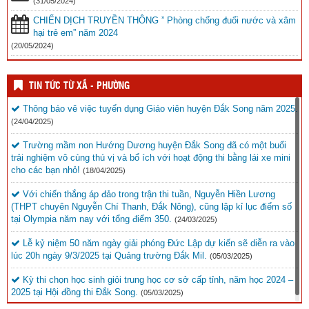
(31/05/2024)
CHIẾN DỊCH TRUYỀN THÔNG ” Phòng chống đuối nước và xâm
hại trẻ em” năm 2024
(20/05/2024)
TIN TỨC TỪ XÃ - PHƯỜNG
Thông báo vê việc tuyển dụng Giáo viên huyện Đắk Song năm 2025.
(24/04/2025)
Trường mầm non Hướng Dương huyện Đắk Song đã có một buổi
trải nghiệm vô cùng thú vị và bổ ích với hoạt động thi bằng lái xe mini
cho các bạn nhỏ!
(18/04/2025)
Với chiến thắng áp đảo trong trận thi tuần, Nguyễn Hiền Lương
(THPT chuyên Nguyễn Chí Thanh, Đắk Nông), cũng lập kỉ lục điểm số
tại Olympia năm nay với tổng điểm 350.
(24/03/2025)
Lễ kỷ niệm 50 năm ngày giải phóng Đức Lập dự kiến sẽ diễn ra vào
lúc 20h ngày 9/3/2025 tại Quảng trường Đắk Mil.
(05/03/2025)
Kỳ thi chọn học sinh giỏi trung học cơ sở cấp tỉnh, năm học 2024 –
2025 tại Hội đồng thi Đắk Song.
(05/03/2025)