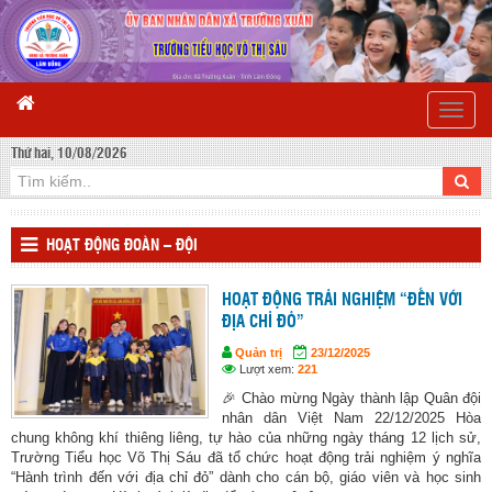
Toggle
naviga
Thứ hai, 10/08/2026
HOẠT ĐỘNG ĐOÀN – ĐỘI
HOẠT ĐỘNG TRẢI NGHIỆM “ĐẾN VỚI
ĐỊA CHỈ ĐỎ”
Quản trị
23/12/2025
Lượt xem:
221
🎉 Chào mừng Ngày thành lập Quân đội
nhân dân Việt Nam 22/12/2025 Hòa
chung không khí thiêng liêng, tự hào của những ngày tháng 12 lịch sử,
Trường Tiểu học Võ Thị Sáu đã tổ chức hoạt động trải nghiệm ý nghĩa
“Hành trình đến với địa chỉ đỏ” dành cho cán bộ, giáo viên và học sinh