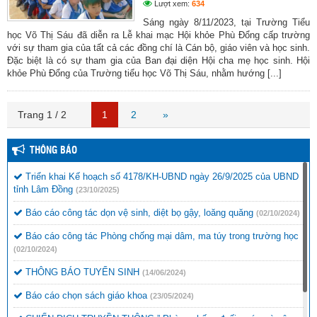
Lượt xem:
634
Sáng ngày 8/11/2023, tại Trường Tiểu
học Võ Thị Sáu đã diễn ra Lễ khai mạc Hội khỏe Phù Đổng cấp trường
với sự tham gia của tất cả các đồng chí là Cán bộ, giáo viên và học sinh.
Đặc biệt là có sự tham gia của Ban đại diện Hội cha mẹ học sinh. Hội
khỏe Phù Đổng của Trường tiểu học Võ Thị Sáu, nhằm hướng [...]
Trang 1 / 2
1
2
»
THÔNG BÁO
Triển khai Kế hoạch số 4178/KH-UBND ngày 26/9/2025 của UBND
tỉnh Lâm Đồng
(23/10/2025)
Báo cáo công tác dọn vệ sinh, diệt bọ gậy, loăng quăng
(02/10/2024)
Báo cáo công tác Phòng chống mại dâm, ma túy trong trường học
(02/10/2024)
THÔNG BÁO TUYỂN SINH
(14/06/2024)
Báo cáo chọn sách giáo khoa
(23/05/2024)