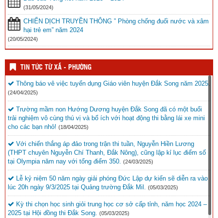
(31/05/2024)
CHIẾN DỊCH TRUYỀN THÔNG ” Phòng chống đuối nước và xâm
hại trẻ em” năm 2024
(20/05/2024)
TIN TỨC TỪ XÃ - PHƯỜNG
Thông báo vê việc tuyển dụng Giáo viên huyện Đắk Song năm 2025.
(24/04/2025)
Trường mầm non Hướng Dương huyện Đắk Song đã có một buổi
trải nghiệm vô cùng thú vị và bổ ích với hoạt động thi bằng lái xe mini
cho các bạn nhỏ!
(18/04/2025)
Với chiến thắng áp đảo trong trận thi tuần, Nguyễn Hiền Lương
(THPT chuyên Nguyễn Chí Thanh, Đắk Nông), cũng lập kỉ lục điểm số
tại Olympia năm nay với tổng điểm 350.
(24/03/2025)
Lễ kỷ niệm 50 năm ngày giải phóng Đức Lập dự kiến sẽ diễn ra vào
lúc 20h ngày 9/3/2025 tại Quảng trường Đắk Mil.
(05/03/2025)
Kỳ thi chọn học sinh giỏi trung học cơ sở cấp tỉnh, năm học 2024 –
2025 tại Hội đồng thi Đắk Song.
(05/03/2025)