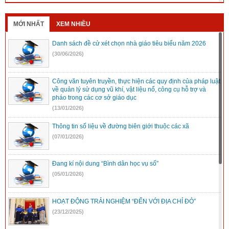
MỚI NHẤT
XEM NHIỀU
Danh sách đề cử xét chọn nhà giáo tiêu biểu năm 2026
(30/06/2026)
Công văn tuyên truyền, thực hiện các quy định của pháp luật
về quản lý sử dụng vũ khí, vật liệu nổ, công cụ hỗ trợ và
pháo trong các cơ sở giáo dục
(13/01/2026)
Thông tin số liệu về đường biên giới thuộc các xã
(07/01/2026)
Đang kí nội dung “Bình dân học vụ số”
(05/01/2026)
HOẠT ĐỘNG TRẢI NGHIỆM “ĐẾN VỚI ĐỊA CHỈ ĐỎ”
(23/12/2025)