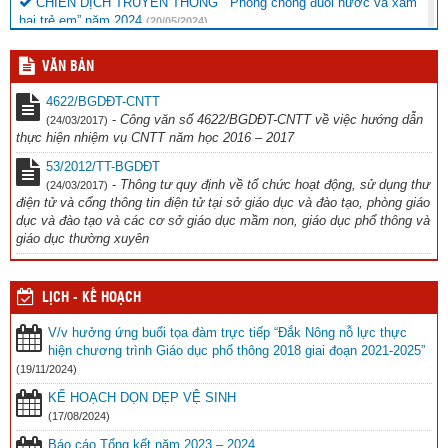
CHIẾN DỊCH TRUYỀN THÔNG ” Phòng chống đuối nước và xâm
hại trẻ em” năm 2024
(20/05/2024)
Thông báo chương trình văn nghệ
(16/11/2023)
VĂN BẢN
Công văn đi tập huấn Thể dục
(12/10/2023)
4622/BGDĐT-CNTT
-
Công văn số 4622/BGDĐT-CNTT về việc hướng dẫn
(24/03/2017)
thực hiện nhiệm vụ CNTT năm học 2016 – 2017
53/2012/TT-BGDĐT
-
Thông tư quy định về tổ chức hoạt động, sử dụng thư
(24/03/2017)
điện tử và cổng thông tin điện tử tại sở giáo dục và đào tạo, phòng giáo
dục và đào tạo và các cơ sở giáo dục mầm non, giáo dục phổ thông và
giáo dục thường xuyên
LỊCH - KẾ HOẠCH
V/v hưởng ứng buổi tọa đàm trực tiếp “Đắk Nông nỗ lực thực
hiện chương trình Giáo dục phổ thông 2018 giai đoạn 2021-2025”
(19/11/2024)
KẾ HOẠCH DỌN DẸP VỆ SINH
(17/08/2024)
Báo cáo Tổng kết năm 2023 – 2024