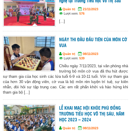
nghệ tại Trường Tiểu học Võ Thị Sáu
Quản trị
21/11/2023
Lượt xem:
576
[...]
NGÀY THI ĐẤU ĐẦU TIÊN CỦA MÔN CỜ
VUA
Quản trị
08/11/2023
Lượt xem:
539
Chiều ngày 7/11/2023, tại văn phòng nhà
trường bộ môn cờ vua đã thu hút được
sự tham gia của học sinh các lứa tuổi 6-9 và 10-11 tuổi. Với sự tham gia
của hơn 30 vận động viên, cờ vua là bộ môn rèn luyện trí tuệ, sự kiên
nhẫn, đòi hỏi sự tập trung cao. Các em rất phấn khởi và hào hứng khi
tham gia bộ [...]
LỄ KHAI MẠC HỘI KHỎE PHÙ ĐỔNG
TRƯỜNG TIỂU HỌC VÕ THỊ SÁU, NĂM
HỌC 2023 – 2024
Quản trị
08/11/2023