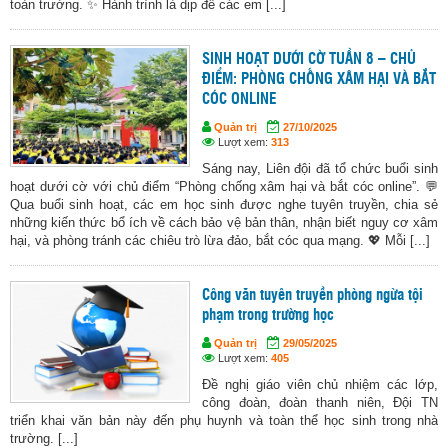
toàn trường. ✨ Hành trình là dịp để các em [...]
SINH HOẠT DƯỚI CỜ TUẦN 8 – CHỦ
ĐIỂM: PHÒNG CHỐNG XÂM HẠI VÀ BẮT
CÓC ONLINE
Quản trị
27/10/2025
Lượt xem:
313
Sáng nay, Liên đội đã tổ chức buổi sinh
hoạt dưới cờ với chủ điểm “Phòng chống xâm hại và bắt cóc online”. 💬
Qua buổi sinh hoạt, các em học sinh được nghe tuyên truyền, chia sẻ
những kiến thức bổ ích về cách bảo vệ bản thân, nhận biết nguy cơ xâm
hại, và phòng tránh các chiêu trò lừa đảo, bắt cóc qua mạng. 💖 Mỗi [...]
Công văn tuyên truyền phòng ngừa tội
phạm trong trường học
Quản trị
29/05/2025
Lượt xem:
405
Đề nghị giáo viên chủ nhiệm các lớp,
công đoàn, đoàn thanh niên, Đội TN
triển khai văn bản này đến phụ huynh và toàn thể học sinh trong nhà
trường. [...]