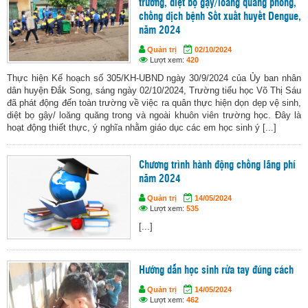
trường, diệt bọ gậy/loăng quăng phòng,
chống dịch bệnh Sốt xuất huyết Dengue,
năm 2024
Quản trị
02/10/2024
Lượt xem:
420
Thực hiện Kế hoạch số 305/KH-UBND ngày 30/9/2024 của Ủy ban nhân
dân huyện Đắk Song, sáng ngày 02/10/2024, Trường tiểu học Võ Thị Sáu
đã phát động đến toàn trường về việc ra quân thực hiện dọn dẹp vệ sinh,
diệt bọ gậy/ loăng quăng trong và ngoài khuôn viên trường học. Đây là
hoạt động thiết thực, ý nghĩa nhằm giáo dục các em học sinh ý [...]
Chương trình hành động chống lãng phí
năm 2024
Quản trị
14/05/2024
Lượt xem:
535
[...]
Hướng dẫn học sinh rửa tay đúng cách
Quản trị
14/05/2024
Lượt xem:
462