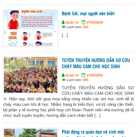
Bệnh Sởi, mọi người nên biết!
Quản trị
27/03/2025
Lượt xem:
420
[...]
TUYÊN TRUYỀN HƯỚNG DẪN SƠ CỨU
CHẢY MÁU CAM CHO HỌC SINH
Quản trị
17/03/2025
Lượt xem:
405
TUYÊN TRUYỀN HƯỚNG DẪN SƠ
CỨU CHẢY MÁU CAM CHO HỌC SINH
🌞 Hiện nay, thời tiết giao mùa nắng nóng khiến các em học sinh dễ bị
chảy máu cam khi đi học. Nhằm trang bị kiến thức và kỹ năng cần thiết,
bộ phận y tế trường học phối hợp với Đoàn Thanh niên nhà trường đã tổ
chức buổi tuyên truyền, hướng dẫn cách nhận biết [...]
Phát động ra quân dọn vệ sinh môi