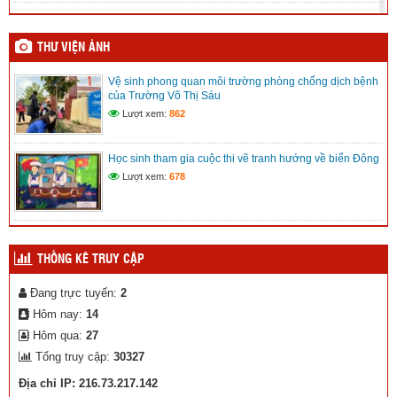
Mic không dây, những điều cần biết
(08/12/2025)
THƯ VIỆN ẢNH
Vệ sinh phong quan môi trường phòng chống dịch bệnh
Kế hoạch Hội khỏe Phù đổng tỉnh Lâm Đồng lần I
của Trường Võ Thị Sáu
(08/12/2025)
Lượt xem:
862
Kế hoạch chuyển đổi số xã Trường Xuân
Học sinh tham gia cuộc thi vẽ tranh hướng về biển Đông
(12/11/2025)
Lượt xem:
678
THỐNG KÊ TRUY CẬP
Đang trực tuyến:
2
Hôm nay:
14
Hôm qua:
27
Tổng truy cập:
30327
Địa chỉ IP: 216.73.217.142