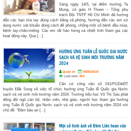
Sáng ngày 14/5, tại điểm trường Ta
Mung, cô giáo H Thoen – Tổng phụ
trách Đội TNTP Hồ Chí Minh đã hướng
dẫn các bạn rửa tay đúng cách bằng xã phòng, hướng dẫn các em sử
dụng nước sát khuẩn đúng cách để phòng, chống một số bệnh đầu mùa,
bệnh tay-chân-miệng. Các em rất hào hứng và nhiệt tình tham gia các
hoạt động này. Qua [...]
HƯỞNG ỨNG TUẦN LỄ QUỐC GIA NƯỚC
SẠCH VÀ VỆ SINH MÔI TRƯỜNG NĂM
2024
Quản trị
06/05/2024
Lượt xem:
463
Căn cứ công văn số 241/PGD&ĐT
huyện Đắk Song về việc tổ chức hưởng ứng Tuần lễ Quốc gia Nước
sạch và vệ sinh môi trường năm 2024. Trường tiểu học Võ Thị Sáu phát
động đội ngũ cán bộ, nhân viên, nhà giáo, người học tham gia hưởng
ứng Tuần lễ Quốc gia Nước sạch và vệ sinh môi trường năm 2024 với
chủ đề: “Đảm bảo an [...]
Một số hình ảnh về Đêm Liên hoan văn