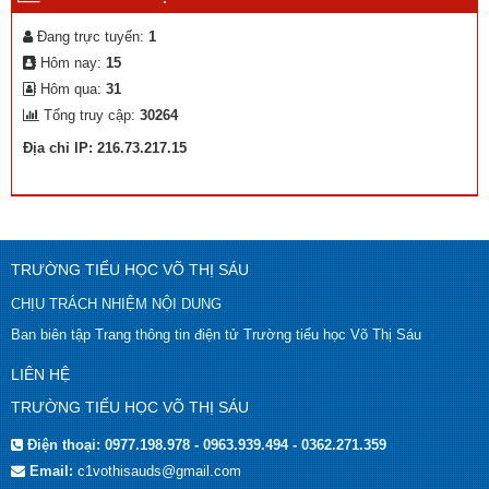
Đang trực tuyến:
1
Hôm nay:
15
Hôm qua:
31
Tổng truy cập:
30264
Địa chỉ IP: 216.73.217.15
TRƯỜNG TIỂU HỌC VÕ THỊ SÁU
CHỊU TRÁCH NHIỆM NỘI DUNG
Ban biên tập Trang thông tin điện tử Trường tiểu học Võ Thị Sáu
LIÊN HỆ
TRƯỜNG TIỂU HỌC VÕ THỊ SÁU
Điện thoại:
0977.198.978 - 0963.939.494 - 0362.271.359
Email:
c1vothisauds@gmail.com