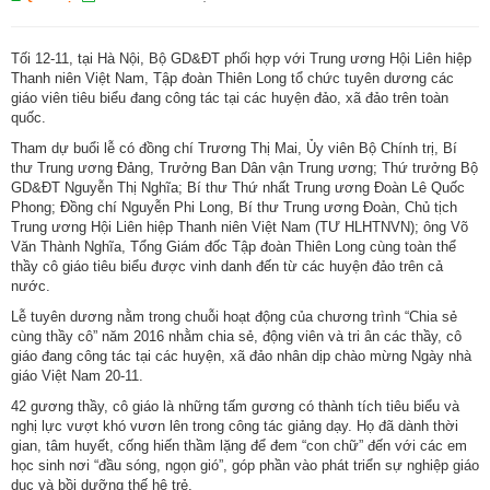
Tối 12-11, tại Hà Nội, Bộ GD&ĐT phối hợp với Trung ương Hội Liên hiệp
Thanh niên Việt Nam, Tập đoàn Thiên Long tổ chức tuyên dương các
giáo viên tiêu biểu đang công tác tại các huyện đảo, xã đảo trên toàn
quốc.
Tham dự buổi lễ có đồng chí Trương Thị Mai, Ủy viên Bộ Chính trị, Bí
thư Trung ương Đảng, Trưởng Ban Dân vận Trung ương; Thứ trưởng Bộ
GD&ĐT Nguyễn Thị Nghĩa; Bí thư Thứ nhất Trung ương Đoàn Lê Quốc
Phong; Đồng chí Nguyễn Phi Long, Bí thư Trung ương Đoàn, Chủ tịch
Trung ương Hội Liên hiệp Thanh niên Việt Nam (TƯ HLHTNVN); ông Võ
Văn Thành Nghĩa, Tổng Giám đốc Tập đoàn Thiên Long cùng toàn thể
thầy cô giáo tiêu biểu được vinh danh đến từ các huyện đảo trên cả
nước.
Lễ tuyên dương nằm trong chuỗi hoạt động của chương trình “Chia sẻ
cùng thầy cô” năm 2016 nhằm chia sẻ, động viên và tri ân các thầy, cô
giáo đang công tác tại các huyện, xã đảo nhân dịp chào mừng Ngày nhà
giáo Việt Nam 20-11.
42 gương thầy, cô giáo là những tấm gương có thành tích tiêu biểu và
nghị lực vượt khó vươn lên trong công tác giảng dạy. Họ đã dành thời
gian, tâm huyết, cống hiến thầm lặng để đem “con chữ” đến với các em
học sinh nơi “đầu sóng, ngọn gió”, góp phần vào phát triển sự nghiệp giáo
dục và bồi dưỡng thế hệ trẻ.