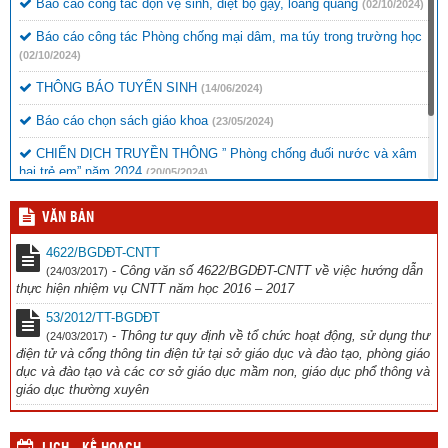
Báo cáo công tác dọn vệ sinh, diệt bọ gậy, loăng quăng
(02/10/2024)
Báo cáo công tác Phòng chống mại dâm, ma túy trong trường học
(02/10/2024)
THÔNG BÁO TUYỂN SINH
(14/06/2024)
Báo cáo chọn sách giáo khoa
(23/05/2024)
CHIẾN DỊCH TRUYỀN THÔNG ” Phòng chống đuối nước và xâm
hại trẻ em” năm 2024
(20/05/2024)
Thông báo chương trình văn nghệ
(16/11/2023)
VĂN BẢN
Công văn đi tập huấn Thể dục
(12/10/2023)
4622/BGDĐT-CNTT
-
Công văn số 4622/BGDĐT-CNTT về việc hướng dẫn
(24/03/2017)
thực hiện nhiệm vụ CNTT năm học 2016 – 2017
53/2012/TT-BGDĐT
-
Thông tư quy định về tổ chức hoạt động, sử dụng thư
(24/03/2017)
điện tử và cổng thông tin điện tử tại sở giáo dục và đào tạo, phòng giáo
dục và đào tạo và các cơ sở giáo dục mầm non, giáo dục phổ thông và
giáo dục thường xuyên