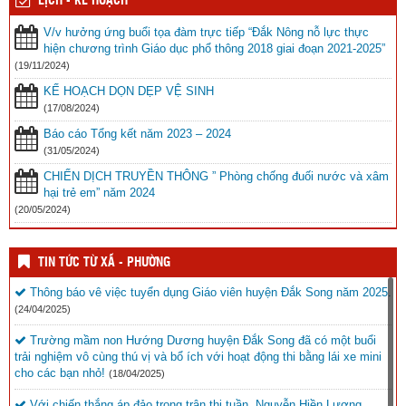
LỊCH - KẾ HOẠCH
V/v hưởng ứng buổi tọa đàm trực tiếp “Đắk Nông nỗ lực thực
hiện chương trình Giáo dục phổ thông 2018 giai đoạn 2021-2025”
(19/11/2024)
KẾ HOẠCH DỌN DẸP VỆ SINH
(17/08/2024)
Báo cáo Tổng kết năm 2023 – 2024
(31/05/2024)
CHIẾN DỊCH TRUYỀN THÔNG ” Phòng chống đuối nước và xâm
hại trẻ em” năm 2024
(20/05/2024)
TIN TỨC TỪ XÃ - PHƯỜNG
Thông báo vê việc tuyển dụng Giáo viên huyện Đắk Song năm 2025.
(24/04/2025)
Trường mầm non Hướng Dương huyện Đắk Song đã có một buổi
trải nghiệm vô cùng thú vị và bổ ích với hoạt động thi bằng lái xe mini
cho các bạn nhỏ!
(18/04/2025)
Với chiến thắng áp đảo trong trận thi tuần, Nguyễn Hiền Lương