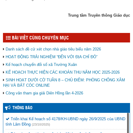
Trung tâm Truyền thông Giáo dục
BÀI VIẾT CÙNG CHUYÊN MỤC
Danh sách đề cử xét chọn nhà giáo tiêu biểu năm 2026
HOẠT ĐỘNG TRẢI NGHIỆM “ĐẾN VỚI ĐỊA CHỈ ĐỎ”
Kế hoạch chuyển đổi số xã Trường Xuân
KẾ HOẠCH THỰC HIỆN CÁC KHOẢN THU NĂM HỌC 2025-2026
SINH HOẠT DƯỚI CỜ TUẦN 8 – CHỦ ĐIỂM: PHÒNG CHỐNG XÂM
HẠI VÀ BẮT CÓC ONLINE
Công văn tham gia giải Diên Hồng lần 4-2026
THÔNG BÁO
Triển khai Kế hoạch số 4178/KH-UBND ngày 26/9/2025 của UBND
tỉnh Lâm Đồng
(23/10/2025)