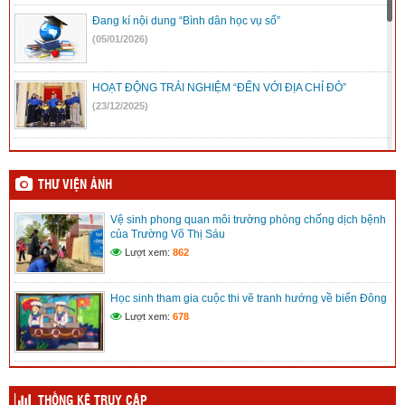
Đang kí nội dung “Bình dân học vụ số”
(05/01/2026)
HOẠT ĐỘNG TRẢI NGHIỆM “ĐẾN VỚI ĐỊA CHỈ ĐỎ”
(23/12/2025)
Mic không dây, những điều cần biết
(08/12/2025)
THƯ VIỆN ẢNH
Vệ sinh phong quan môi trường phòng chống dịch bệnh
Kế hoạch Hội khỏe Phù đổng tỉnh Lâm Đồng lần I
của Trường Võ Thị Sáu
(08/12/2025)
Lượt xem:
862
Kế hoạch chuyển đổi số xã Trường Xuân
Học sinh tham gia cuộc thi vẽ tranh hướng về biển Đông
(12/11/2025)
Lượt xem:
678
THỐNG KÊ TRUY CẬP