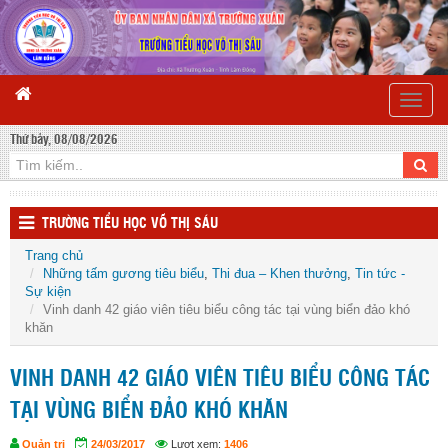
Toggle
naviga
Thứ bảy, 08/08/2026
TRƯỜNG TIỂU HỌC VÕ THỊ SÁU
Trang chủ
Những tấm gương tiêu biểu
,
Thi đua – Khen thưởng
,
Tin tức -
Sự kiện
Vinh danh 42 giáo viên tiêu biểu công tác tại vùng biển đảo khó
khăn
VINH DANH 42 GIÁO VIÊN TIÊU BIỂU CÔNG TÁC
TẠI VÙNG BIỂN ĐẢO KHÓ KHĂN
Quản trị
24/03/2017
Lượt xem:
1406