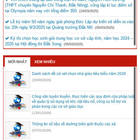
(THPT chuyên Nguyễn Chí Thanh, Đắk Nông), cũng lập kỉ lục điểm số
tại Olympia năm nay với tổng điểm 350.
(24/03/2025)
Lễ kỷ niệm 50 năm ngày giải phóng Đức Lập dự kiến sẽ diễn ra vào
lúc 20h ngày 9/3/2025 tại Quảng trường Đắk Mil.
(05/03/2025)
Kỳ thi chọn học sinh giỏi trung học cơ sở cấp tỉnh, năm học 2024 –
2025 tại Hội đồng thi Đắk Song.
(05/03/2025)
MỚI NHẤT
XEM NHIỀU
Danh sách đề cử xét chọn nhà giáo tiêu biểu năm 2026
(30/06/2026)
Công văn tuyên truyền, thực hiện các quy định của pháp luật
về quản lý sử dụng vũ khí, vật liệu nổ, công cụ hỗ trợ và
pháo trong các cơ sở giáo dục
(13/01/2026)
Thông tin số liệu về đường biên giới thuộc các xã
(07/01/2026)