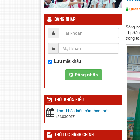
Quản t
ĐĂNG NHẬP
Sáng ng
Thị Sáu
trong t
Lưu mật khẩu
Đăng nhập
THỜI KHÓA BIỂU
Thời khóa biểu năm học mới
(24/03/2017)
THỦ TỤC HÀNH CHÍNH