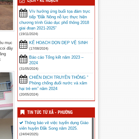
LỊCH - KẾ HOẠCH
V/v hưởng ứng buổi tọa đàm trực
tiếp “Đắk Nông nỗ lực thực hiện
chương trình Giáo dục phổ thông 2018
giai đoạn 2021-2025”
(19/11/2024)
nêu mục
KẾ HOẠCH DỌN DẸP VỆ SINH
coi đây
(17/08/2024)
năng
Báo cáo Tổng kết năm 2023 –
c
2024
(31/05/2024)
CHIẾN DỊCH TRUYỀN THÔNG ”
Phòng chống đuối nước và xâm
hại trẻ em” năm 2024
(20/05/2024)
TIN TỨC TỪ XÃ - PHƯỜNG
Thông báo vê việc tuyển dụng Giáo
viên huyện Đắk Song năm 2025.
(24/04/2025)