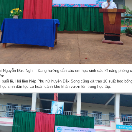
í Nguyễn Đức Nghi – Đang hướng dẫn các em học sinh các kĩ năng phòng 
ớc.
i buổi lễ, Hội liên hiệp Phụ nữ huyện Đắk Song cũng đã trao 10 suất học bổn
học sinh dân tộc có hoàn cảnh khó khăn vươn lên trong học tập.