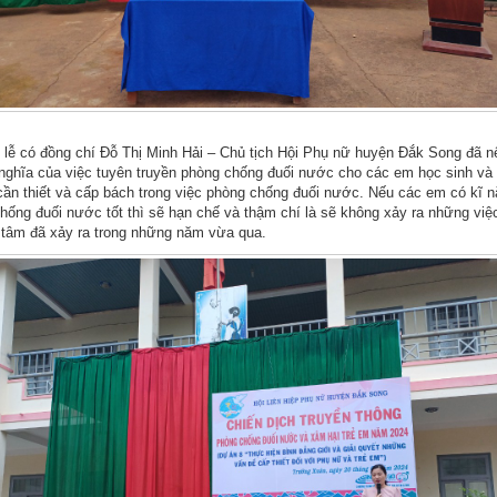
i lễ có đồng chí Đỗ Thị Minh Hải – Chủ tịch Hội Phụ nữ huyện Đắk Song đã 
 nghĩa của việc tuyên truyền phòng chống đuối nước cho các em học sinh và 
 cần thiết và cấp bách trong việc phòng chống đuối nước. Nếu các em có kĩ 
hống đuối nước tốt thì sẽ hạn chế và thậm chí là sẽ không xảy ra những việ
tâm đã xảy ra trong những năm vừa qua.