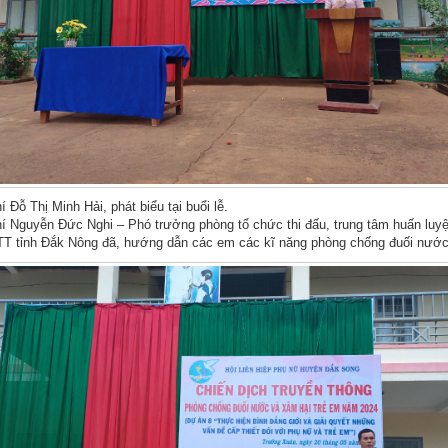
 Đỗ Thị Minh Hải, phát biểu tại buổi lễ.
í Nguyễn Đức Nghi – Phó trưởng phòng tổ chức thi đấu, trung tâm huấn luyệ
T tỉnh Đắk Nông đã, hướng dẫn các em các kĩ năng phòng chống đuối nước