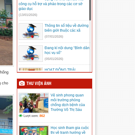
công cụ hỗ trợ và pháo trong các cơ sở
giáo dục
(13/01/2026)
Thông tin số liệu về đường
biên giới thuộc các xã
(07/01/2026)
Đang kí nội dung “Bình dân
học vụ số”
(05/01/2026)
HOẠT ĐỘNG TRẢI
chống
NGHIỆM “ĐẾN VỚI ĐỊA CHỈ
ĐỎ”
g cho
THƯ VIỆN ẢNH
(23/12/2025)
Vệ sinh phong quan
Mic không dây, những điều
môi trường phòng
cần biết
chống dịch bệnh của
(08/12/2025)
Trường Võ Thị Sáu
Lượt xem:
862
Kế hoạch Hội khỏe Phù
đổng tỉnh Lâm Đồng lần I
Học sinh tham gia cuộc
(08/12/2025)
thi vẽ tranh hướng về