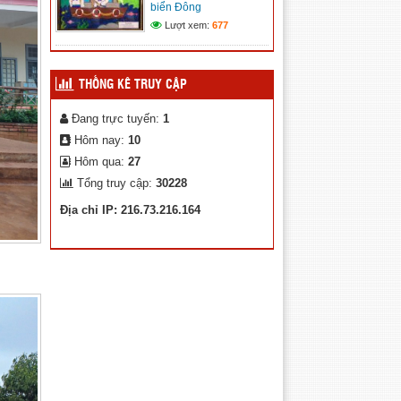
biển Đông
Kế hoạch chuyển đổi số xã
Lượt xem:
677
Trường Xuân
(12/11/2025)
THỐNG KÊ TRUY CẬP
Đang trực tuyến:
1
Hôm nay:
10
Hôm qua:
27
Tổng truy cập:
30228
Địa chỉ IP: 216.73.216.164