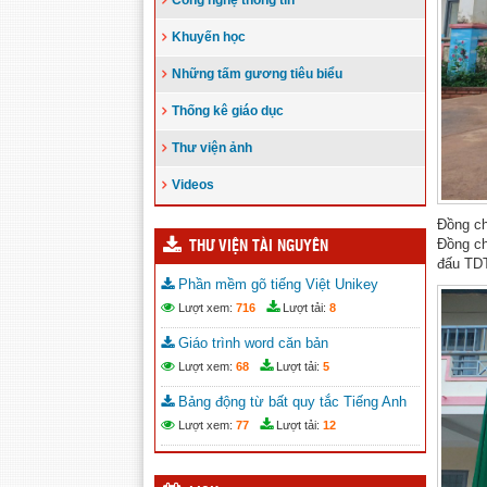
Khuyến học
Những tấm gương tiêu biểu
Thống kê giáo dục
Thư viện ảnh
Videos
Đồng chí
THƯ VIỆN TÀI NGUYÊN
Đồng ch
đấu TDT
Phần mềm gõ tiếng Việt Unikey
Lượt xem:
716
Lượt tải:
8
Giáo trình word căn bản
Lượt xem:
68
Lượt tải:
5
Bảng động từ bất quy tắc Tiếng Anh
Lượt xem:
77
Lượt tải:
12