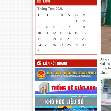
LỊCH
Tháng Tám 2026
H
B
T
N
S
B
C
1
2
3
4
5
6
7
8
9
10
11
12
13
14
15
16
17
18
19
20
21
22
23
24
25
26
27
28
29
30
31
Đồng ch
LIÊN KẾT NHANH
đuối nư
Cũng tạ
các em 