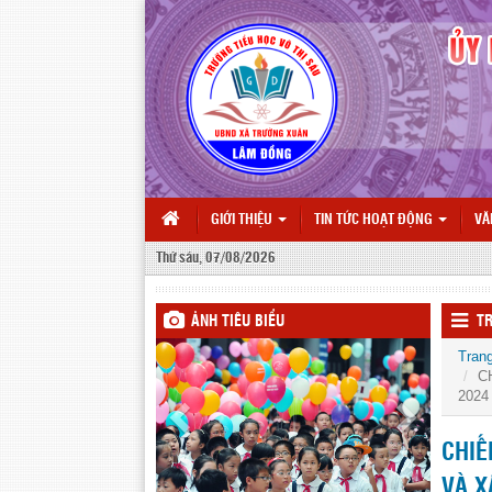
GIỚI THIỆU
TIN TỨC HOẠT ĐỘNG
VĂ
Thứ sáu, 07/08/2026
ẢNH TIÊU BIỂU
TR
Tran
C
2024
CHIẾ
VÀ X