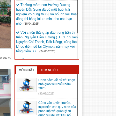
Trường mầm non Hướng Dương
huyện Đắk Song đã có một buổi trải
nghiệm vô cùng thú vị và bổ ích với hoạt
động thi bằng lái xe mini cho các bạn
nhỏ!
(18/04/2025)
Với chiến thắng áp đảo trong trận thi
tuần, Nguyễn Hiền Lương (THPT chuyên
Nguyễn Chí Thanh, Đắk Nông), cũng lập
kỉ lục điểm số tại Olympia năm nay với
tổng điểm 350.
(24/03/2025)
n và thi
Lễ kỷ niệm 50 năm ngày giải phóng
.
Đức Lập dự kiến sẽ diễn ra vào lúc 20h
ngày 9/3/2025 tại Quảng trường Đắk Mil.
MỚI NHẤT
XEM NHIỀU
(05/03/2025)
Danh sách đề cử xét chọn
Kỳ thi chọn học sinh giỏi trung học cơ
nhà giáo tiêu biểu năm
sở cấp tỉnh, năm học 2024 – 2025 tại
2026
Hội đồng thi Đắk Song.
(05/03/2025)
(30/06/2026)
Công văn tuyên truyền,
thực hiện các quy định của
pháp luật về quản lý sử
dụng vũ khí, vật liệu nổ,