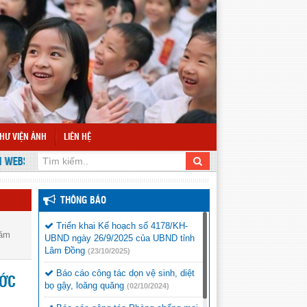
HƯ VIỆN ẢNH
LIÊN HỆ
 TRƯỜNG TIỂU HỌC VÕ THỊ SÁU
THÔNG BÁO
Triển khai Kế hoạch số 4178/KH-
năm
UBND ngày 26/9/2025 của UBND tỉnh
Lâm Đồng
(23/10/2025)
Báo cáo công tác dọn vệ sinh, diệt
ƯỚC
bọ gậy, loăng quăng
(02/10/2024)