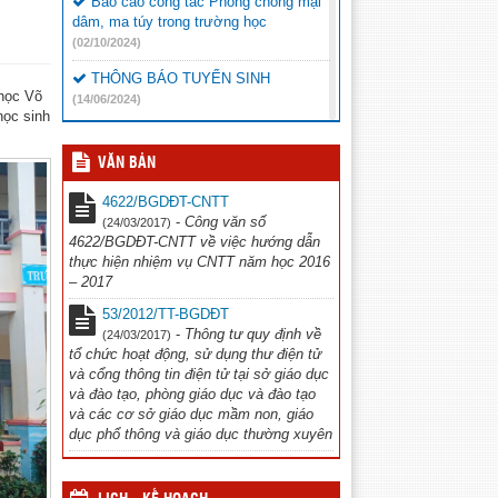
Báo cáo công tác Phòng chống mại
dâm, ma túy trong trường học
(02/10/2024)
THÔNG BÁO TUYỂN SINH
 học Võ
(14/06/2024)
học sinh
Báo cáo chọn sách giáo khoa
(23/05/2024)
VĂN BẢN
CHIẾN DỊCH TRUYỀN THÔNG ”
4622/BGDĐT-CNTT
Phòng chống đuối nước và xâm hại trẻ
-
Công văn số
(24/03/2017)
em” năm 2024
(20/05/2024)
4622/BGDĐT-CNTT về việc hướng dẫn
thực hiện nhiệm vụ CNTT năm học 2016
Thông báo chương trình văn nghệ
– 2017
(16/11/2023)
53/2012/TT-BGDĐT
Công văn đi tập huấn Thể dục
-
Thông tư quy định về
(24/03/2017)
(12/10/2023)
tổ chức hoạt động, sử dụng thư điện tử
và cổng thông tin điện tử tại sở giáo dục
và đào tạo, phòng giáo dục và đào tạo
và các cơ sở giáo dục mầm non, giáo
dục phổ thông và giáo dục thường xuyên