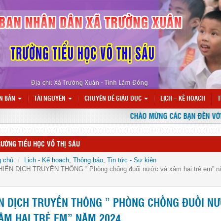
N BẢN
TÀI NGUYÊN
CHUYÊN ĐỀ GIÁO DỤC
LỊCH – KẾ HOẠCH
T
CHÀO MỪNG CÁC BẠN ĐẾN VỚI WEBSITE
ƯỜNG TIỂU HỌC VÕ THỊ SÁU
g chủ
Lịch - Kế hoạch
,
Thông báo
,
Tin tức - Sự kiện
HIẾN DỊCH TRUYỀN THÔNG ” Phòng chống đuối nước và xâm hại trẻ em” 
N DỊCH TRUYỀN THÔNG ” PHÒNG CHỐNG ĐUỐI N
ÂM HẠI TRẺ EM” NĂM 2024